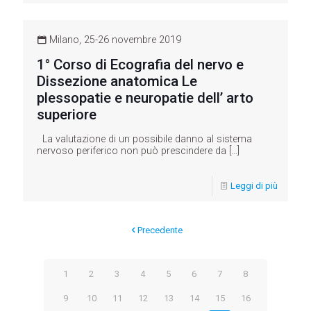
Milano, 25-26 novembre 2019
1° Corso di Ecografia del nervo e
Dissezione anatomica Le
plessopatie e neuropatie dell’ arto
superiore
La valutazione di un possibile danno al sistema
nervoso periferico non può prescindere da
[…]
Leggi di più
Precedente
1
2
3
4
5
6
7
8
9
10
11
12
13
14
15
16