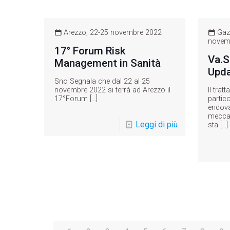
Arezzo, 22-25 novembre 2022
Gazz
novem
17° Forum Risk
Va.S
Management in Sanità
Upd
Sno Segnala che dal 22 al 25
novembre 2022 si terrà ad Arezzo il
Il trat
17°Forum
[…]
partic
endova
meccan
Leggi di più
sta
[…]