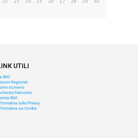
22
23
24
25
26
27
28
29
30
LINK UTILI
a SNO
ezioni Regionali
ome iscriversi
ichiesta Patrocinio
ivista SNO
nformativa sulla Privacy
nformativa sui Cookie