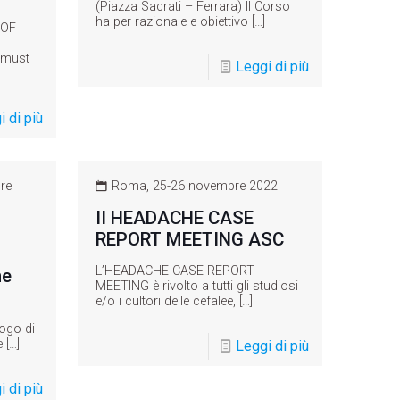
(Piazza Sacrati – Ferrara) Il Corso
ha per razionale e obiettivo
[…]
OF
 must
Leggi di più
 di più
re
Roma, 25-26 novembre 2022
II HEADACHE CASE
REPORT MEETING ASC
L’HEADACHE CASE REPORT
ne
MEETING è rivolto a tutti gli studiosi
e/o i cultori delle cefalee,
[…]
uogo di
e
[…]
Leggi di più
 di più