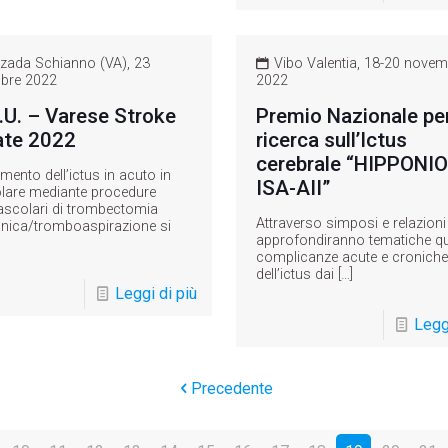
ada Schianno (VA), 23
Vibo Valentia, 18-20 novem
bre 2022
2022
.U. – Varese Stroke
Premio Nazionale per
ate 2022
ricerca sull’Ictus
cerebrale “HIPPONI
tamento dell’ictus in acuto in
ISA-AII”
olare mediante procedure
scolari di trombectomia
Attraverso simposi e relazioni
ica/tromboaspirazione si
approfondiranno tematiche qua
complicanze acute e croniche
dell’ictus dai
[…]
Leggi di più
Leggi
Precedente