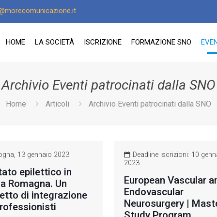
o@morecomunicazione.it
HOME
LA SOCIETÀ
ISCRIZIONE
FORMAZIONE SNO
EVEN
Archivio Eventi patrocinati dalla SNO
Home
Articoli
Archivio Eventi patrocinati dalla SNO
gna, 13 gennaio 2023
Deadline iscrizioni: 10 genn
2023
tato epilettico in
European Vascular a
ia Romagna. Un
Endovascular
etto di integrazione
Neurosurgery | Mast
professionisti
Study Program