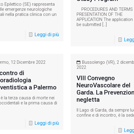
to Epilettico (SE) rappresenta
lle emergenze neurologiche
PROCEDURES AND TERMS 
ali nella pratica clinica con un
PRESENTATION OF THE
APPLICATION The application
be submitted
[…]
Leggi di più
Leggi
ermo, 12 Dicembre 2022
Bussolengo (VR), 2 dicemb
2022
ncontro di
VIII Convegno
oradiologia
NeuroVascolare del
rventistica a Palermo
Garda. La Prevenzio
 è la terza causa di morte nei
negletta
occidentali e la prima causa di
Il Lago di Garda, da sempre l
confine e di incontro, è la sed
Leggi di più
Leggi