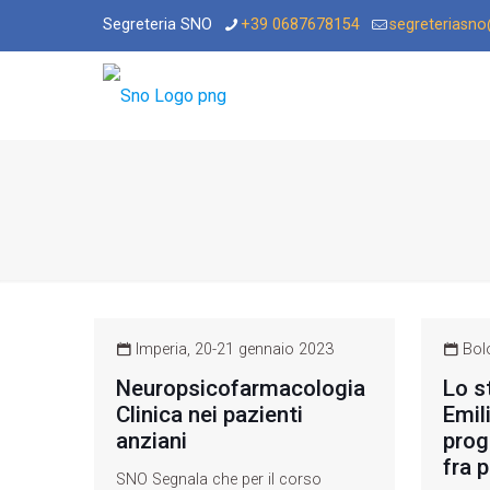
Segreteria SNO
+39 0687678154
segreteriasn
Imperia, 20-21 gennaio 2023
Bolo
Neuropsicofarmacologia
Lo s
Clinica nei pazienti
Emil
anziani
prog
fra 
SNO Segnala che per il corso