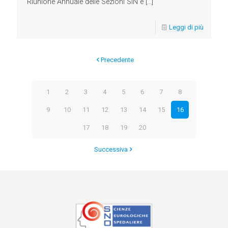
Riunione Annuale delle Sezioni SIN e
[…]
Leggi di più
Precedente
1
2
3
4
5
6
7
8
9
10
11
12
13
14
15
16
17
18
19
20
Successiva