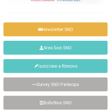
Newsletter SNO
Area Soci SNO
Iscrizione e Rinnovo
Survey SNO Partecipa
Bollettino SNO