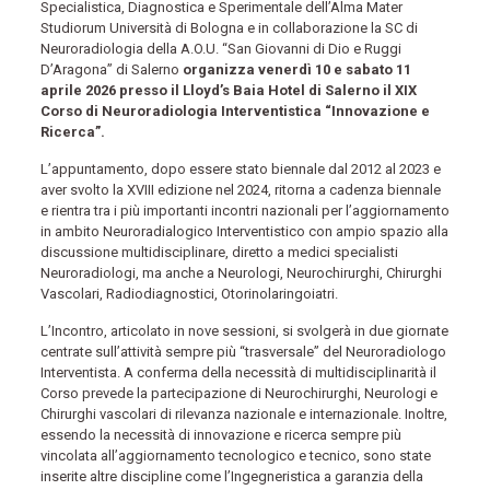
Specialistica, Diagnostica e Sperimentale dell’Alma Mater
Studiorum Università di Bologna e in collaborazione la SC di
Neuroradiologia della A.O.U. “San Giovanni di Dio e Ruggi
D’Aragona” di Salerno
organizza venerdì 10 e sabato 11
aprile 2026 presso il Lloyd’s Baia Hotel di Salerno il XIX
Corso di Neuroradiologia Interventistica “Innovazione e
Ricerca”.
L’appuntamento, dopo essere stato biennale dal 2012 al 2023 e
aver svolto la XVIII edizione nel 2024, ritorna a cadenza biennale
e rientra tra i più importanti incontri nazionali per l’aggiornamento
in ambito Neuroradialogico Interventistico con ampio spazio alla
discussione multidisciplinare, diretto a medici specialisti
Neuroradiologi, ma anche a Neurologi, Neurochirurghi, Chirurghi
Vascolari, Radiodiagnostici, Otorinolaringoiatri.
L’Incontro, articolato in nove sessioni, si svolgerà in due giornate
centrate sull’attività sempre più “trasversale” del Neuroradiologo
Interventista. A conferma della necessità di multidisciplinarità il
Corso prevede la partecipazione di Neurochirurghi, Neurologi e
Chirurghi vascolari di rilevanza nazionale e internazionale. Inoltre,
essendo la necessità di innovazione e ricerca sempre più
vincolata all’aggiornamento tecnologico e tecnico, sono state
inserite altre discipline come l’Ingegneristica a garanzia della