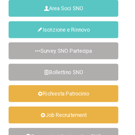
Area Soci SNO
Iscrizione e Rinnovo
Survey SNO Partecipa
Bollettino SNO
Richiesta Patrocinio
Job Recruitement