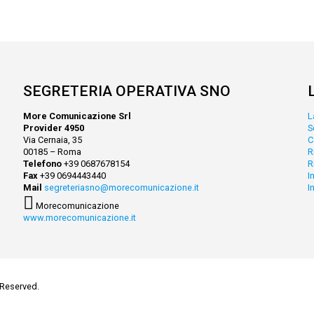
SEGRETERIA OPERATIVA SNO
More Comunicazione Srl
L
Provider 4950
S
Via Cernaia, 35
C
00185 – Roma
R
Telefono
+39 0687678154
R
Fax
+39 0694443440
I
Mail
segreteriasno@morecomunicazione.it
I
Morecomunicazione
www.morecomunicazione.it
 Reserved.