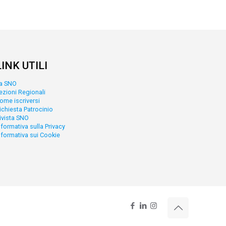
LINK UTILI
a SNO
ezioni Regionali
ome iscriversi
ichiesta Patrocinio
ivista SNO
nformativa sulla Privacy
nformativa sui Cookie