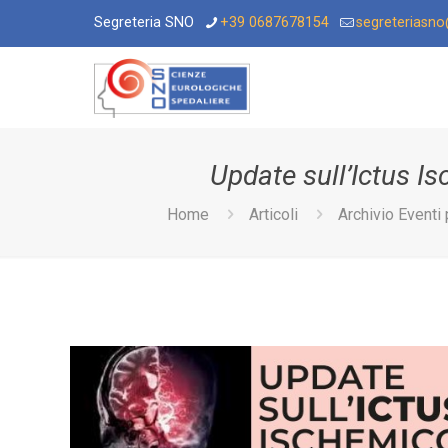
Segreteria SNO
+39 0687678154
segreteriasn
Update sull’Ictus Is
Home
Articoli
Archivio Eventi 