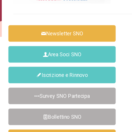
Newsletter SNO
Area Soci SNO
Iscrizione e Rinnovo
Survey SNO Partecipa
Bollettino SNO