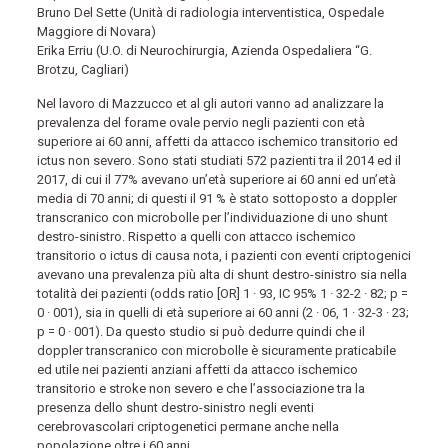
Bruno Del Sette (Unità di radiologia interventistica, Ospedale
Maggiore di Novara)
Erika Erriu (U.O. di Neurochirurgia, Azienda Ospedaliera “G.
Brotzu, Cagliari)
Nel lavoro di Mazzucco et al gli autori vanno ad analizzare la
prevalenza del forame ovale pervio negli pazienti con età
superiore ai 60 anni, affetti da attacco ischemico transitorio ed
ictus non severo. Sono stati studiati 572 pazienti tra il 2014 ed il
2017, di cui il 77% avevano un’età superiore ai 60 anni ed un’età
media di 70 anni; di questi il 91 % è stato sottoposto a doppler
transcranico con microbolle per l’individuazione di uno shunt
destro-sinistro. Rispetto a quelli con attacco ischemico
transitorio o ictus di causa nota, i pazienti con eventi criptogenici
avevano una prevalenza più alta di shunt destro-sinistro sia nella
totalità dei pazienti (odds ratio [OR] 1 · 93, IC 95% 1 · 32-2 · 82; p =
0 · 001), sia in quelli di età superiore ai 60 anni (2 · 06, 1 · 32-3 · 23;
p = 0 · 001). Da questo studio si può dedurre quindi che il
doppler transcranico con microbolle è sicuramente praticabile
ed utile nei pazienti anziani affetti da attacco ischemico
transitorio e stroke non severo e che l’associazione tra la
presenza dello shunt destro-sinistro negli eventi
cerebrovascolari criptogenetici permane anche nella
popolazione oltre i 60 anni.