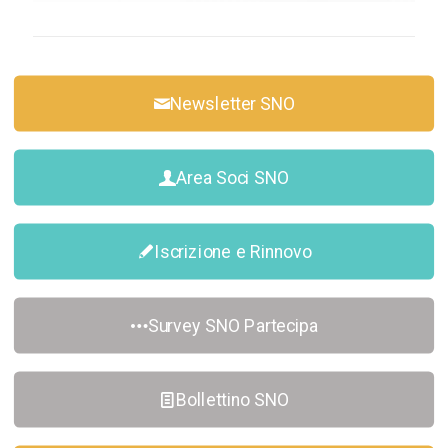
Newsletter SNO
Area Soci SNO
Iscrizione e Rinnovo
Survey SNO Partecipa
Bollettino SNO