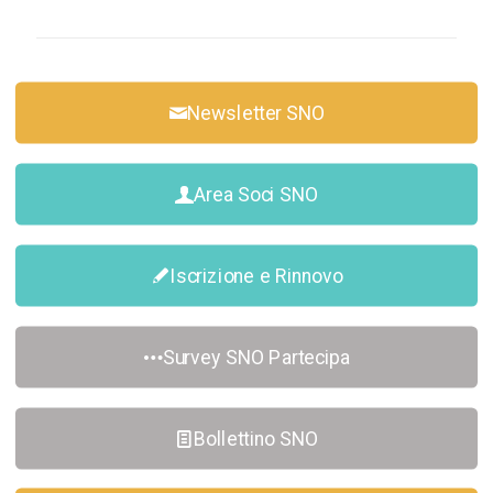
Newsletter SNO
Area Soci SNO
Iscrizione e Rinnovo
Survey SNO Partecipa
Bollettino SNO