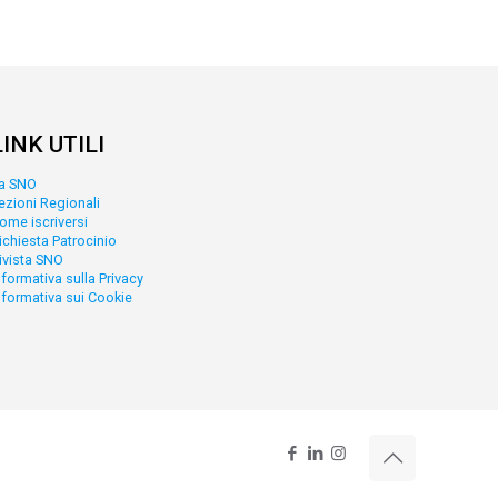
LINK UTILI
a SNO
ezioni Regionali
ome iscriversi
ichiesta Patrocinio
ivista SNO
nformativa sulla Privacy
nformativa sui Cookie