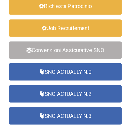
Richiesta Patrocinio
Job Recruitement
Convenzioni Assicurative SNO
SNO ACTUALLY N.0
SNO ACTUALLY N.2
SNO ACTUALLY N.3