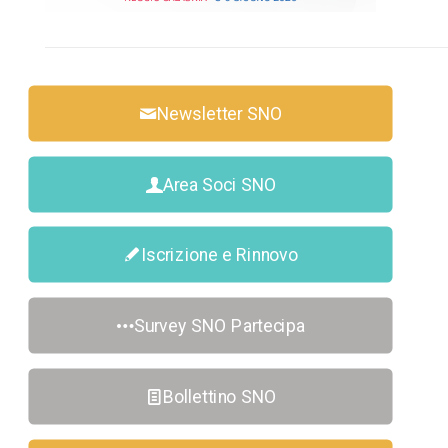
Newsletter SNO
Area Soci SNO
Iscrizione e Rinnovo
Survey SNO Partecipa
Bollettino SNO