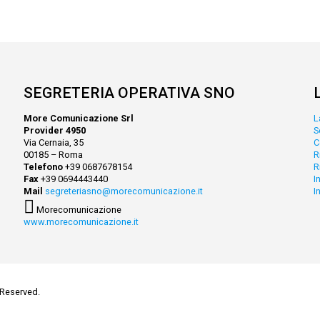
SEGRETERIA OPERATIVA SNO
More Comunicazione Srl
L
Provider 4950
S
Via Cernaia, 35
C
00185 – Roma
R
Telefono
+39 0687678154
R
Fax
+39 0694443440
I
Mail
segreteriasno@morecomunicazione.it
I
Morecomunicazione
www.morecomunicazione.it
 Reserved.