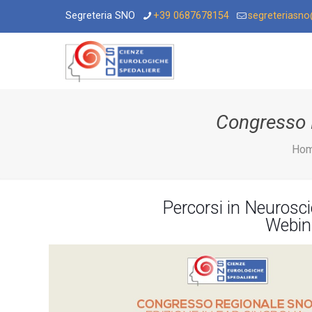
Segreteria SNO
+39 0687678154
segreteriasn
Congresso R
Ho
Percorsi in Neurosci
Webin