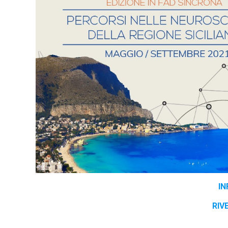
I
RIV