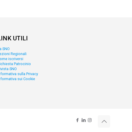
LINK UTILI
a SNO
ezioni Regionali
ome iscriversi
ichiesta Patrocinio
ivista SNO
nformativa sulla Privacy
nformativa sui Cookie