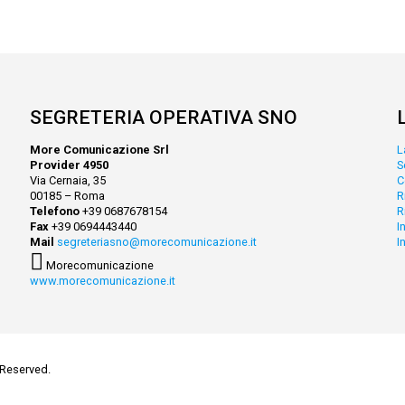
SEGRETERIA OPERATIVA SNO
More Comunicazione Srl
L
Provider 4950
S
Via Cernaia, 35
C
00185 – Roma
R
Telefono
+39 0687678154
R
Fax
+39 0694443440
I
Mail
segreteriasno@morecomunicazione.it
I
Morecomunicazione
www.morecomunicazione.it
 Reserved.