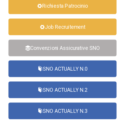
Richiesta Patrocinio
Job Recruitement
Convenzioni Assicurative SNO
SNO ACTUALLY N.0
SNO ACTUALLY N.2
SNO ACTUALLY N.3