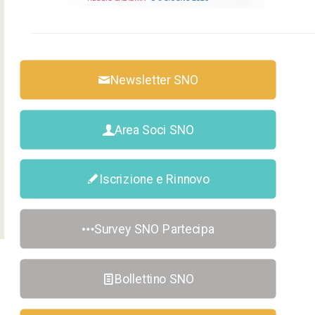
Newsletter SNO
Area Soci SNO
Iscrizione e Rinnovo
Survey SNO Partecipa
Bollettino SNO