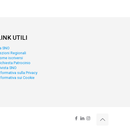
LINK UTILI
a SNO
ezioni Regionali
ome iscriversi
ichiesta Patrocinio
ivista SNO
nformativa sulla Privacy
nformativa sui Cookie