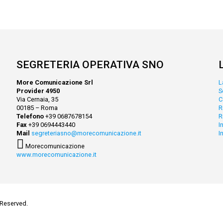
SEGRETERIA OPERATIVA SNO
More Comunicazione Srl
L
Provider 4950
S
Via Cernaia, 35
C
00185 – Roma
R
Telefono
+39 0687678154
R
Fax
+39 0694443440
I
Mail
segreteriasno@morecomunicazione.it
I
Morecomunicazione
www.morecomunicazione.it
 Reserved.