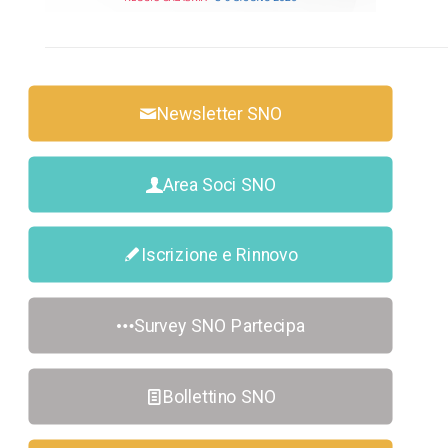
Newsletter SNO
Area Soci SNO
Iscrizione e Rinnovo
Survey SNO Partecipa
Bollettino SNO