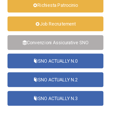
Richiesta Patrocinio
Job Recruitement
Convenzioni Assicurative SNO
SNO ACTUALLY N.0
SNO ACTUALLY N.2
SNO ACTUALLY N.3