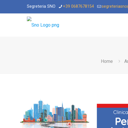
Segreteria SNO
+39 0687678154
segreteriasn
Home
Ar