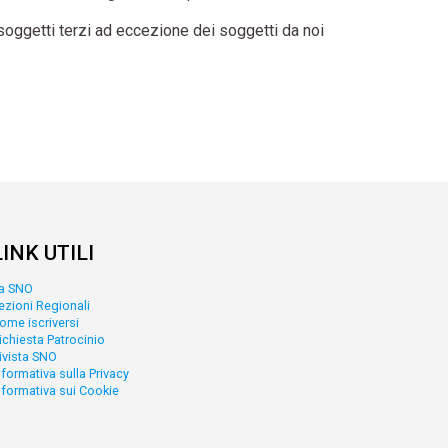
a soggetti terzi ad eccezione dei soggetti da noi
LINK UTILI
a SNO
ezioni Regionali
ome iscriversi
ichiesta Patrocinio
ivista SNO
nformativa sulla Privacy
nformativa sui Cookie