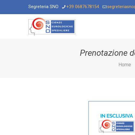
Segreteria SNO
+39 0687678154
segreteriasn
Prenotazione de
Home