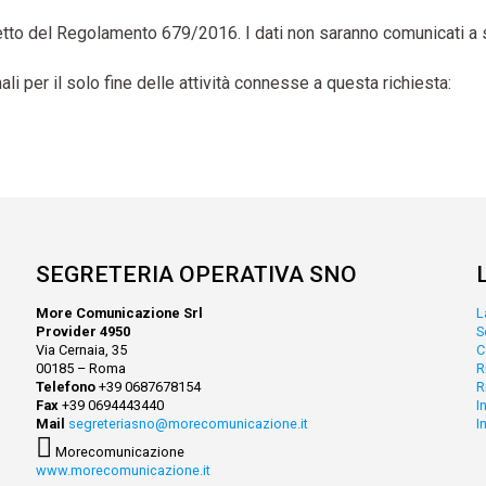
l rispetto del Regolamento 679/2016. I dati non saranno comunicati 
li per il solo fine delle attività connesse a questa richiesta:
SEGRETERIA OPERATIVA SNO
More Comunicazione Srl
L
Provider 4950
S
Via Cernaia, 35
C
00185 – Roma
R
Telefono
+39 0687678154
R
Fax
+39 0694443440
I
Mail
segreteriasno@morecomunicazione.it
I
Morecomunicazione
www.morecomunicazione.it