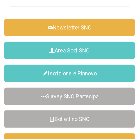
Newsletter SNO
Area Soci SNO
Iscrizione e Rinnovo
Survey SNO Partecipa
Bollettino SNO