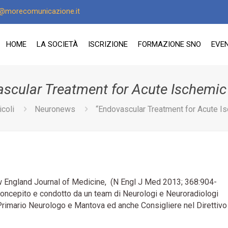
o@morecomunicazione.it
HOME
LA SOCIETÀ
ISCRIZIONE
FORMAZIONE SNO
EVEN
scular Treatment for Acute Ischemic
icoli
Neuronews
“Endovascular Treatment for Acute I
New England Journal of Medicine, (N Engl J Med 2013; 368:904-
concepito e condotto da un team di Neurologi e Neuroradiologi
 Primario Neurologo e Mantova ed anche Consigliere nel Direttivo