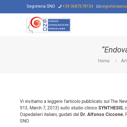
Segreteria SNO
+39 0687678154
segreteriasn
“Endova
Home
Art
Vi invitiamo a leggere l’articolo pubblicato sul The 
913, March 7, 2013) sullo studio clinico
SYNTHESIS
, 
Ospedalieri italiani, guidati dal
Dr. Alfonso Ciccone
,
SNO.