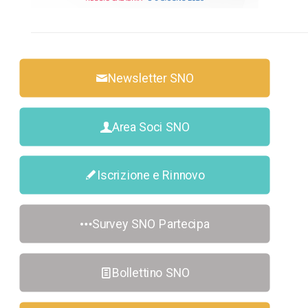
Newsletter SNO
Area Soci SNO
Iscrizione e Rinnovo
Survey SNO Partecipa
Bollettino SNO