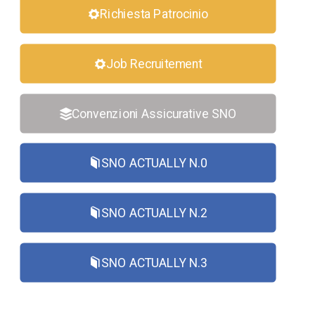
Richiesta Patrocinio
Job Recruitement
Convenzioni Assicurative SNO
SNO ACTUALLY N.0
SNO ACTUALLY N.2
SNO ACTUALLY N.3