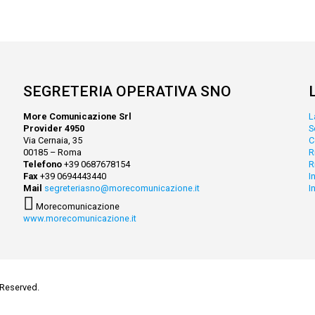
SEGRETERIA OPERATIVA SNO
More Comunicazione Srl
L
Provider 4950
S
Via Cernaia, 35
C
00185 – Roma
R
Telefono
+39 0687678154
R
Fax
+39 0694443440
I
Mail
segreteriasno@morecomunicazione.it
I
Morecomunicazione
www.morecomunicazione.it
 Reserved.