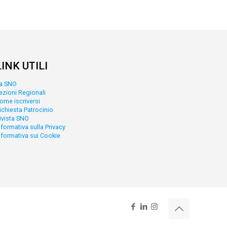
LINK UTILI
a SNO
ezioni Regionali
ome iscriversi
ichiesta Patrocinio
ivista SNO
nformativa sulla Privacy
nformativa sui Cookie