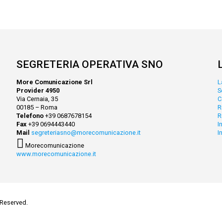
SEGRETERIA OPERATIVA SNO
More Comunicazione Srl
L
Provider 4950
S
Via Cernaia, 35
C
00185 – Roma
R
Telefono
+39 0687678154
R
Fax
+39 0694443440
I
Mail
segreteriasno@morecomunicazione.it
I
Morecomunicazione
www.morecomunicazione.it
 Reserved.