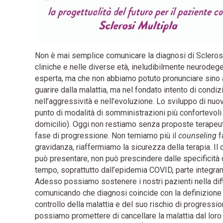
Non è mai semplice comunicare la diagnosi di Sclerosi
cliniche e nelle diverse età, ineludibilmente neurodege
esperta, ma che non abbiamo potuto pronunciare sino a
guarire dalla malattia, ma nel fondato intento di cond
nell’aggressività e nell’evoluzione. Lo sviluppo di nuo
punto di modalità di somministrazioni più confortevol
domicilio). Oggi non restiamo senza proposte terapeutic
fase di progressione. Non temiamo più il
counseling
f
gravidanza, riaffermiamo la sicurezza della terapia. Il 
può presentare, non può prescindere dalle specificità
tempo, soprattutto dall’epidemia COVID, parte integrant
Adesso possiamo sostenere i nostri pazienti nella dif
comunicando che diagnosi coincide con la definizione d
controllo della malattia e del suo rischio di progress
possiamo promettere di cancellare la malattia dal loro