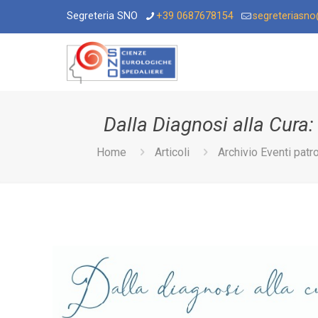
Segreteria SNO
+39 0687678154
segreteriasn
Dalla Diagnosi alla Cura: 
Home
Articoli
Archivio Eventi patr