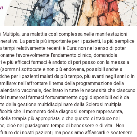
 Multipla, una malattia così complessa nelle manifestazioni
nerativa. La parola più importante per i pazienti, la più semplice
 tempi relativamente recenti è Cura: non nel senso di poter
izionarne favorevolmente l’andamento clinico, domandola
vi e più efficaci farmaci è andato di pari passo con la messa a
i (somm.ni sottocute e non più endovena, possibili anche a
he per i pazienti malati da più tempo, più avanti negli anni o in
amiliare: nell’affrontare il tema della programmazione della
calendario vaccinale, declinato in tutte le necessità che ciascuno
 dei numerosi farmaci fortunatamente oggi disponibili ed è da
e della gestione multidisciplinare della Sclerosi multipla.
ficoltà che il momento della diagnosi sempre rappresenta,
ella terapia più appropriata, e che questo si traduce nel
ione, cioè nel guadagnare tempo di benessere e di vita. Non
 futuro dei nostri pazienti, ma possiamo affiancarli e sostenere