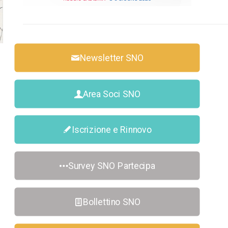
Newsletter SNO
Area Soci SNO
Iscrizione e Rinnovo
Survey SNO Partecipa
Bollettino SNO