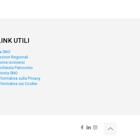
LINK UTILI
a SNO
ezioni Regionali
ome iscriversi
ichiesta Patrocinio
ivista SNO
nformativa sulla Privacy
nformativa sui Cookie