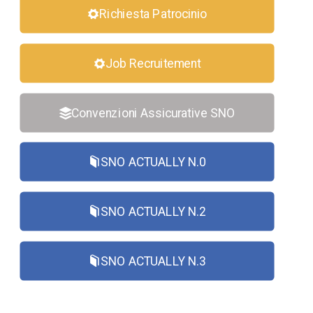
Richiesta Patrocinio
Job Recruitement
Convenzioni Assicurative SNO
SNO ACTUALLY N.0
SNO ACTUALLY N.2
SNO ACTUALLY N.3