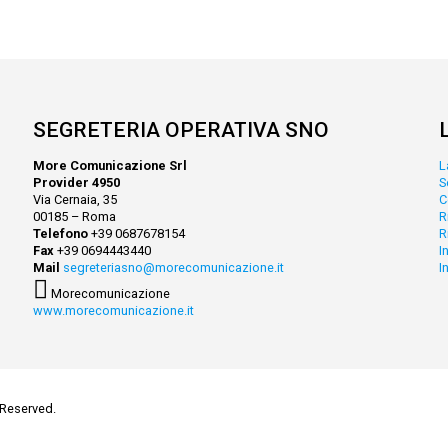
SEGRETERIA OPERATIVA SNO
More Comunicazione Srl
L
Provider 4950
S
Via Cernaia, 35
C
00185 – Roma
R
Telefono
+39 0687678154
R
Fax
+39 0694443440
I
Mail
segreteriasno@morecomunicazione.it
I
Morecomunicazione
www.morecomunicazione.it
 Reserved.