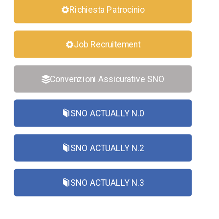
Richiesta Patrocinio
Job Recruitement
Convenzioni Assicurative SNO
SNO ACTUALLY N.0
SNO ACTUALLY N.2
SNO ACTUALLY N.3