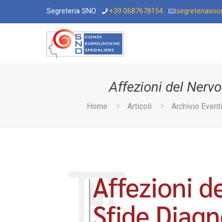
Segreteria SNO
+39 0687678154
segreteriasn
Affezioni del Nervo
Home
Articoli
Archivio Event