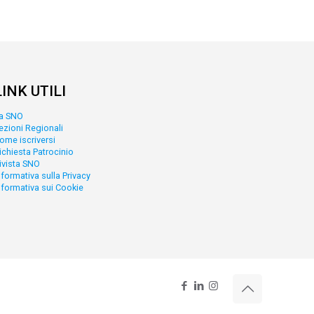
LINK UTILI
a SNO
ezioni Regionali
ome iscriversi
ichiesta Patrocinio
ivista SNO
nformativa sulla Privacy
nformativa sui Cookie