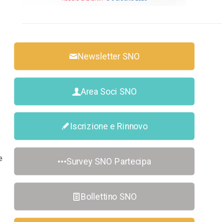
Newsletter SNO
Area Soci SNO
Iscrizione e Rinnovo
,
e
Survey SNO Partecipa
Bollettino SNO